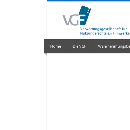
Home
Die VGF
Wahrnehmungsber