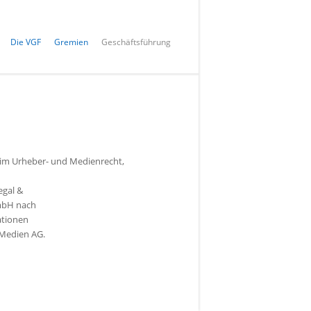
Die VGF
Gremien
Geschäftsführung
 im Urheber- und Medienrecht,
egal &
GmbH nach
ationen
 Medien AG.