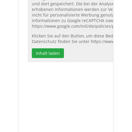
und dort gespeichert. Die bei der Analyse erfasst
erhobenen Informationen werden zur Verbesserun
nicht für personalisierte Werbung genutzt. Die Dat
Informationen zu Google reCAPTCHA sowie die Dat
https://www.google.com/intl/de/policies/privacy/
u
Klicken Sie auf den Button, um diese Bedingungen
Datenschutz finden Sie unter
https://www.vgf.de/
Inhalt laden