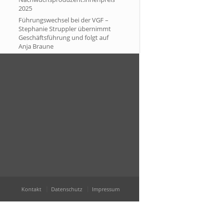
2025
Führungswechsel bei der VGF –
Stephanie Struppler übernimmt
Geschäftsführung und folgt auf
Anja Braune
VGF-
Nachwuchsproduzent:innenpreis
2024
VGF-
Nachwuchsproduzent:innenpreis
2023
Neue Chancen VGF Stipendium
und Nachwuchspreis
Archiv
April 2026
April 2025
Kontakt
Datenschutz
Impressum
Februar 2025
Februar 2024
Juni 2023