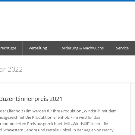
echtigte
Verteilung
Förderung & Nachwuchs
Service
ar 2022
uzent:innenpreis 2021
der Elfenholz Film werden für ihre Produktion „Windstill“ mit dem
usgezeichnet Die Produktion Elfenholz Film wird für das
renommierten Preis ausgezeichnet. Mit „Windstill“ liefern die
Schwestern Sandra und Natalie Hölzel, in der Regie von Nancy