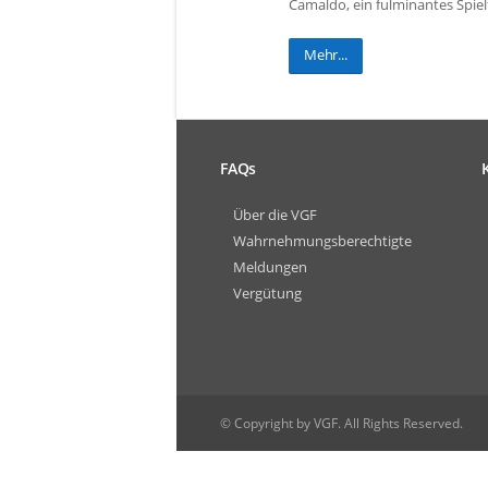
Camaldo, ein fulminantes Spie
Mehr...
FAQs
Über die VGF
Wahrnehmungsberechtigte
Meldungen
Vergütung
© Copyright by VGF. All Rights Reserved.