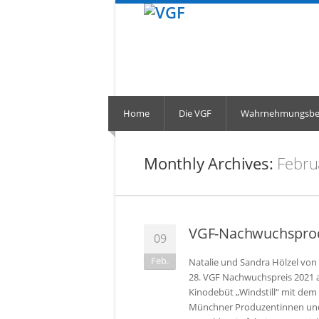
Home
Die VGF
Wahrnehmungsber
Monthly Archives:
Febru
VGF-Nachwuchsprod
09
Feb.
Natalie und Sandra Hölzel von 
28. VGF Nachwuchspreis 2021 a
Kinodebüt „Windstill“ mit dem 
Münchner Produzentinnen und 